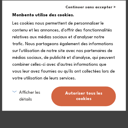
risponde a tutte le tue domande!
Continuer sans accepter >
Monbento utilise des cookies.
Les cookies nous permettent de personnaliser le
Conosce tutti i segreti di utilizzo dei nostri prodotti ed è al tuo
contenu et les annonces, d'offrir des fonctionnalités
ascolto per
accompagnarti al meglio nella tua esperienza.
relatives aux médias sociaux et d'analyser notre
trafic. Nous partageons également des informations
sur l'utilisation de notre site avec nos partenaires de
médias sociaux, de publicité et d'analyse, qui peuvent
combiner celles-ci avec d'autres informations que
vous leur avez fournies ou qu'ils ont collectées lors de
votre utilisation de leurs services.
Afficher les
Autoriser tous les
cookies
détails