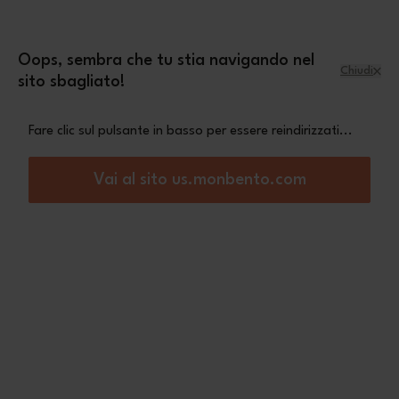
Salta al contenuto
mini pochette Leopard
Una
in omaggio a
partire da 70€ di acquisto
Oops, sembra che tu stia navigando nel
Chiudi
sito sbagliato!
Menu
Carrello
Fare clic sul pulsante in basso per essere reindirizzati...
Vai al sito us.monbento.com
monbento® Kids
I compagni dei pranzi fuori casa per i bambini