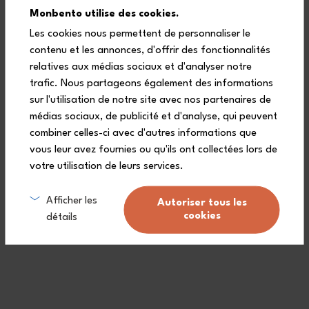
Capacità 1,7 L
Set MB Element - Let's
Monbento utilise des cookies.
start - Color options
Set Square Cream/Onyx
Les cookies nous permettent de personnaliser le
e accessori
A partire da:
contenu et les annonces, d'offrir des fonctionnalités
82,00 €
103,50 €
relatives aux médias sociaux et d'analyser notre
trafic. Nous partageons également des informations
sur l'utilisation de notre site avec nos partenaires de
médias sociaux, de publicité et d'analyse, qui peuvent
combiner celles-ci avec d'autres informations que
vous leur avez fournies ou qu'ils ont collectées lors de
votre utilisation de leurs services.
Afficher les
Autoriser tous les
cookies
détails
Capacità 1 L
Set MB Original -
Compartimentazione
Set Original graphic
Sakura
A partire da:
78,60 €
65,00 €