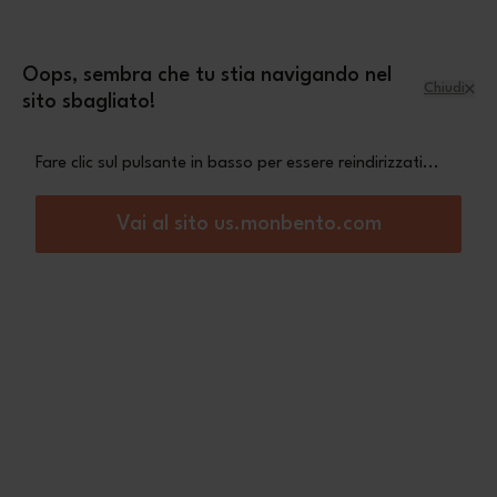
Salta al contenuto
mini pochette Leopard
Una
in omaggio a
partire da 70€ di acquisto
Oops, sembra che tu stia navigando nel
Chiudi
sito sbagliato!
Menu
Carrello
Fare clic sul pulsante in basso per essere reindirizzati...
Home
Pack
Vai al sito us.monbento.com
Pack
Gli accessori
indispensabili dei
pranzi nomadi riusciti!
Bento, bottiglie riutilizzabili, borse da trasporto, posate nomadi,
recipienti ermetici… tutto l’occorrente per approfittare di un...
Vedi di più