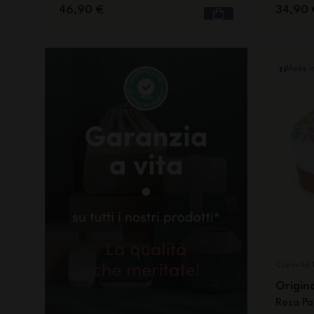
46,90 €
34,90 
Made i
Capacità 1
Origin
Rosa Pa