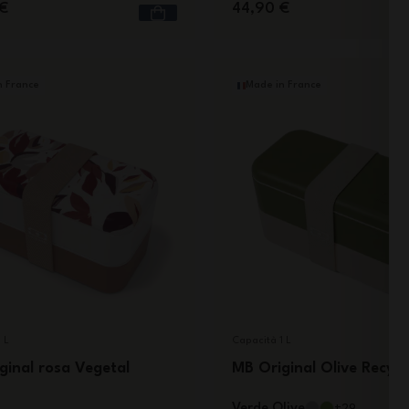
€
44,90 €
n France
Made in France
 L
Capacità 1 L
ginal rosa Vegetal
MB Original Olive Recycl
Verde Olive
0
+29