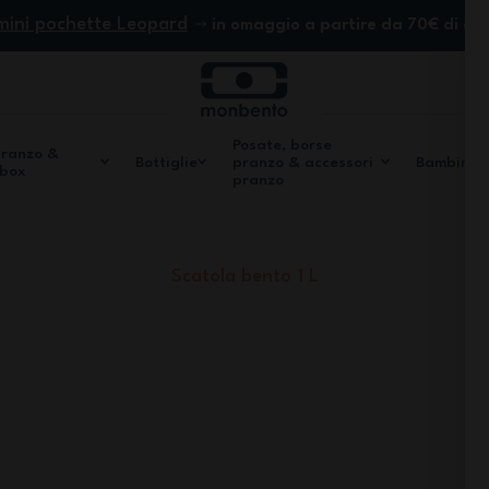
mini pochette Leopard
in omaggio a partire da 70€ di ac
Posate, borse
pranzo &
Bottiglie
pranzo & accessori
Bambini
 box
pranzo
Scatola bento 1 L
MB Original
l è la compagna ideale dei tuoi pranzi in ufficio, picnic e 