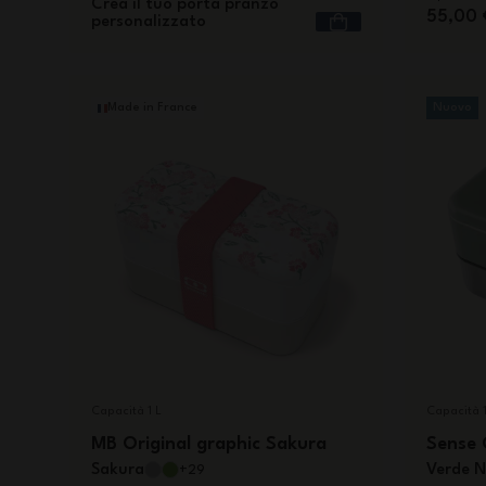
Crea il tuo porta pranzo
55,00 
personalizzato
Made in France
Nuovo
Capacità 1 L
Capacità 1
MB Original graphic Sakura
Sense 
Sakura
Verde N
+29