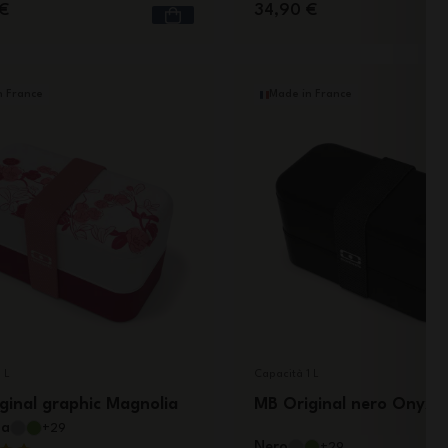
€
34,90 €
n France
Made in France
 L
Capacità 1 L
ginal graphic Magnolia
MB Original nero Onyx
ia
+29
Nero
+29