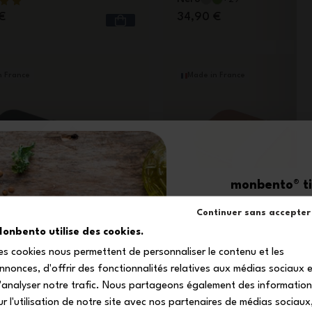
€
34,90 €
n France
Made in France
monbento® ti 
-1
Continuer sans accepter
onbento utilise des cookies.
es cookies nous permettent de personnaliser le contenu et les
sul tuo primo
nnonces, d'offrir des fonctionnalités relatives aux médias sociaux 
 L
Capacità 1 L
Iscriviti alla nostra 
'analyser notre trafic. Nous partageons également des informatio
al blu/verde
MB Original rosa Moka
ricevere il tuo codice s
ur l'utilisation de notre site avec nos partenaires de médias sociaux
de
Rosa Moka
+29
+29