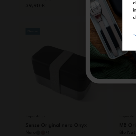
d
39,90 €
34,90 
i
d
Nuovo
Made i
Capacità 1,2 L
Capacità 1
Sense Original nero Onyx
MB Ori
Nero
Blu Nat
+1