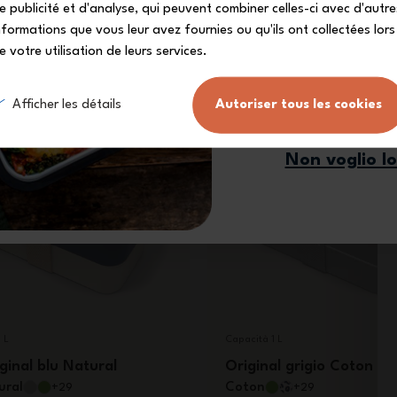
e publicité et d'analyse, qui peuvent combiner celles-ci avec d'autre
€
34,90 €
nformations que vous leur avez fournies ou qu'ils ont collectées lors
e votre utilisation de leurs services.
n France
Made in France
Mi iscr
Afficher les détails
Autoriser tous les cookies
Non voglio l
 L
Capacità 1 L
ginal blu Natural
Original grigio Coton
ural
Coton
+29
+29