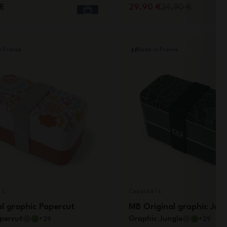
€
29,90 €
34,90 €
n France
Made in France
 L
Capacità 1 L
al graphic Papercut
MB Original graphic Jun
percut
Graphic Jungle
+29
+29