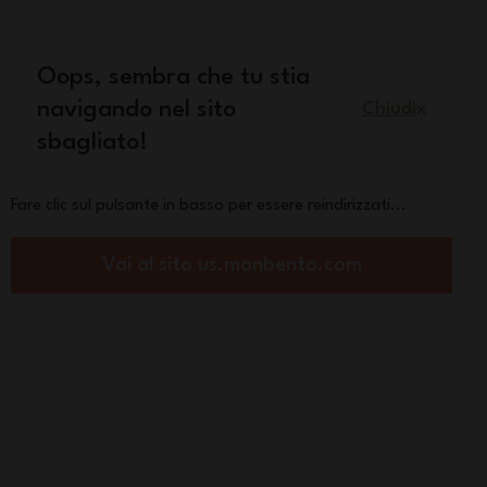
quisto
Oops, sembra che tu stia
Italiano
navigando nel sito
Chiudi
sbagliato!
Pezzi di ricambio
La marca
Fare clic sul pulsante in basso per essere reindirizzati...
Vai al sito us.monbento.com
di altri pasti fuori casa. ...
Vedi di più
Ordina per:
Filtra per:
(0) applicato