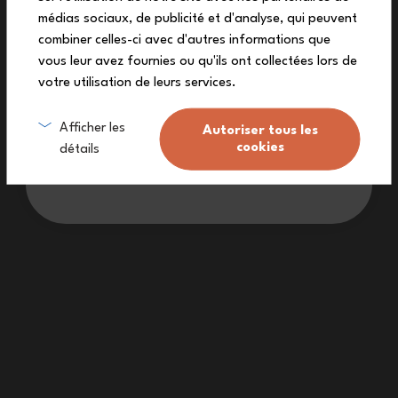
médias sociaux, de publicité et d'analyse, qui peuvent
Garanzia a vita (
vedere le condizioni
)
combiner celles-ci avec d'autres informations que
vous leur avez fournies ou qu'ils ont collectées lors de
Consegna gratuita da 90€
(Vedere le condizioni)
.
votre utilisation de leurs services.
Mi inscrivo
Servizio clienti a tua disposizione.
Afficher les
Autoriser tous les
cookies
détails
Il Made in France : un processo continuo.
Non voglio lo sconto
Hai una domanda?
Notiziario
Seguici