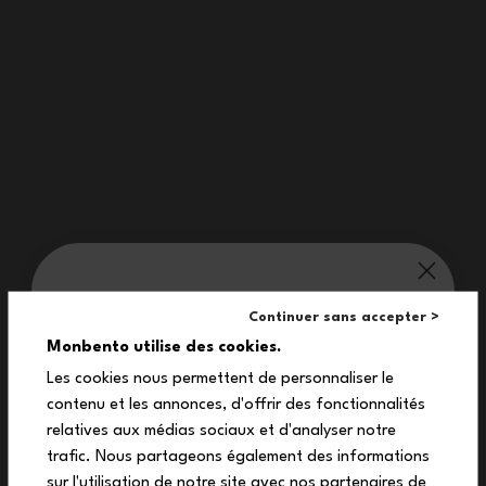
2,00 €
10,90 €
monbento® ti vizia:
MB Pad MB Warmer
Continuer sans accepter >
2,90 €
10%
Monbento utilise des cookies.
Les cookies nous permettent de personnaliser le
contenu et les annonces, d'offrir des fonctionnalités
sul tuo primo ordine
relatives aux médias sociaux et d'analyser notre
Iscriviti alla nostra newsletter per ricevere il
trafic. Nous partageons également des informations
tuo codice sconto esclusivo.
sur l'utilisation de notre site avec nos partenaires de