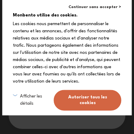
monbento® ti vizia:
Continuer sans accepter >
10%
Monbento utilise des cookies.
Capacità 600 mL
Capacità 600 mL
Les cookies nous permettent de personnaliser le
Prep rosa Moka -
Prep cream - monbento x
contenu et les annonces, d'offrir des fonctionnalités
sul tuo primo ordine
monbento x Pyrex®
Pyrex®
relatives aux médias sociaux et d'analyser notre
+2
+2
Iscriviti alla nostra newsletter per ricevere il
trafic. Nous partageons également des informations
18,90 €
18,90 €
tuo codice sconto esclusivo.
sur l'utilisation de notre site avec nos partenaires de
médias sociaux, de publicité et d'analyse, qui peuvent
combiner celles-ci avec d'autres informations que
vous leur avez fournies ou qu'ils ont collectées lors de
votre utilisation de leurs services.
Mi inscrivo
Afficher les
Autoriser tous les
cookies
détails
Non voglio lo sconto
Separatore per lunch box
Prep – Pennarello per