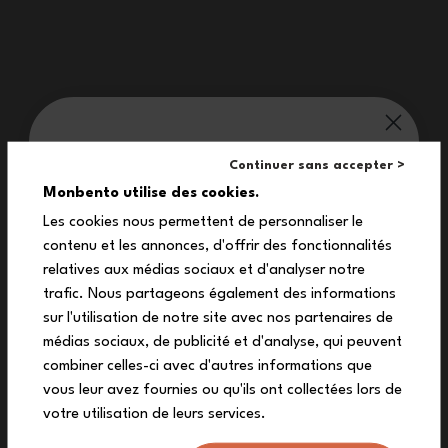
Domande frequenti
monbento® ti vizia:
Continuer sans accepter >
Pure o Prep: quale modello
10%
Monbento utilise des cookies.
scegliere in base alle tue
Les cookies nous permettent de personnaliser le
esigenze?
contenu et les annonces, d'offrir des fonctionnalités
sul tuo primo ordine
relatives aux médias sociaux et d'analyser notre
Iscriviti alla nostra newsletter per ricevere il
trafic. Nous partageons également des informations
tuo codice sconto esclusivo.
sur l'utilisation de notre site avec nos partenaires de
Le scatole in vetro Prep possono
médias sociaux, de publicité et d'analyse, qui peuvent
essere impilate?
combiner celles-ci avec d'autres informations que
vous leur avez fournies ou qu'ils ont collectées lors de
votre utilisation de leurs services.