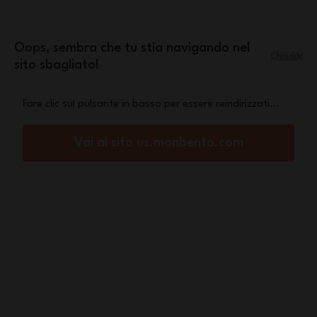
Salta al contenuto
mini pochette Leopard
Una
in omaggio a
partire da 70€ di acquisto
Oops, sembra che tu stia navigando nel
Chiudi
sito sbagliato!
Menu
Carrello
Fare clic sul pulsante in basso per essere reindirizzati...
Home
Set di 3 contenitori in vetro Prep – Colori a scelta
Vai al sito us.monbento.com
Nuovo