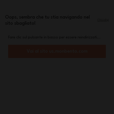
Salta al contenuto
mini pochette Leopard
Una
in omaggio a
partire da 70€ di acquisto
Oops, sembra che tu stia navigando nel
Chiudi
sito sbagliato!
Menu
Carrello
Fare clic sul pulsante in basso per essere reindirizzati...
Home
Set di 2 contenitori in vetro Prep – Colori a scelta
Vai al sito us.monbento.com
Nuovo