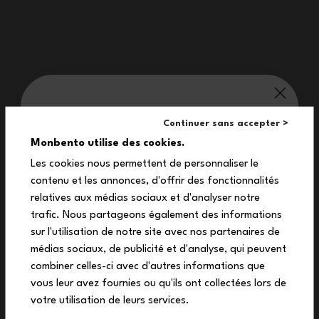
Domande frequenti
monbento® ti vizia:
Continuer sans accepter >
10%
Pure o Prep: quale modello
Monbento utilise des cookies.
scegliere in base alle tue
Les cookies nous permettent de personnaliser le
esigenze?
contenu et les annonces, d'offrir des fonctionnalités
sul tuo primo ordine
relatives aux médias sociaux et d'analyser notre
Iscriviti alla nostra newsletter per ricevere il
trafic. Nous partageons également des informations
tuo codice sconto esclusivo.
sur l'utilisation de notre site avec nos partenaires de
Le scatole in vetro Prep possono
médias sociaux, de publicité et d'analyse, qui peuvent
combiner celles-ci avec d'autres informations que
essere impilate?
vous leur avez fournies ou qu'ils ont collectées lors de
votre utilisation de leurs services.