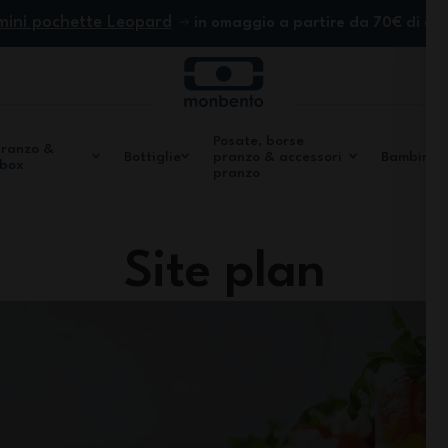
mini pochette Leopard
in omaggio a partire da 70€ di ac
Posate, borse
pranzo &
Bottiglie
pranzo & accessori
Bambini
 box
pranzo
Site plan