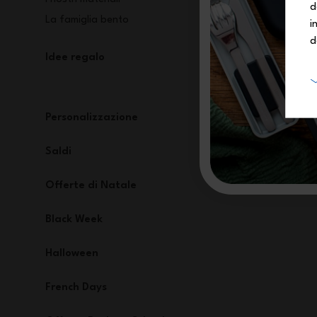
d
La famiglia bento
i
d
Idee regalo
Personalizzazione
Saldi
Offerte di Natale
Black Week
Halloween
French Days