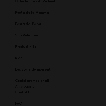
Offerte Back-to-School
Festa della Mamma
Festa del Papà
San Valentino
Product Kits
Kids
Les stars du moment
Codici promozionali
Altre pagine
Contattaci
FAQ