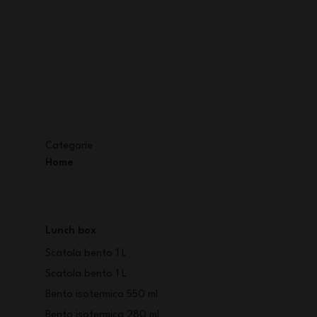
Categorie
Home
Lunch box
Scatola bento 1 L
Scatola bento 1 L
Bento isotermica 550 ml
Bento isotermica 280 ml