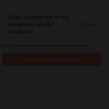
quisto
Oops, sembra che tu stia
Italiano
navigando nel sito
Chiudi
sbagliato!
Pezzi di ricambio
La marca
Fare clic sul pulsante in basso per essere reindirizzati...
Vai al sito us.monbento.com