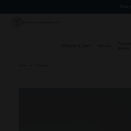
Salta al contenuto
Una
Ricette e novità
Area Pro
Porta
Offerte & Set
Novità
bento
Home
Site plan