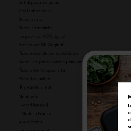
Set di posate nomadi
Contenitori salse
Borse bento
Borse isotermiche
Ice pack per MB Original
Stampi per MB Original
Piccole scatole per suddividere
Scodelline per dessert e primi piatti
Piccola bento quadrata
Pezzi di ricambio
Riguardo a noi
Monbento
M
I nostri impegni
L
a
Il Made in France
d
#reutilizable
s
I nostri materiali