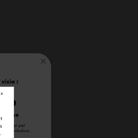
vizia :
0%
 >
 ordine
et
newsletter per
ns
conto esclusivo.
,