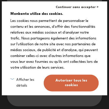
Consegna gratuita da 90€
(Vedere le condizioni)
.
monbento® ti vizia:
Continuer sans accepter >
10%
Servizio clienti a tua disposizione.
Monbento utilise des cookies.
Les cookies nous permettent de personnaliser le
contenu et les annonces, d'offrir des fonctionnalités
Il Made in France : un processo continuo.
sul tuo primo ordine
relatives aux médias sociaux et d'analyser notre
Iscriviti alla nostra newsletter per ricevere il
trafic. Nous partageons également des informations
tuo codice sconto esclusivo.
sur l'utilisation de notre site avec nos partenaires de
médias sociaux, de publicité et d'analyse, qui peuvent
Hai una domanda?
combiner celles-ci avec d'autres informations que
vous leur avez fournies ou qu'ils ont collectées lors de
votre utilisation de leurs services.
Notiziario
Mi inscrivo
Afficher les
Autoriser tous les
cookies
détails
Seguici
Non voglio lo sconto