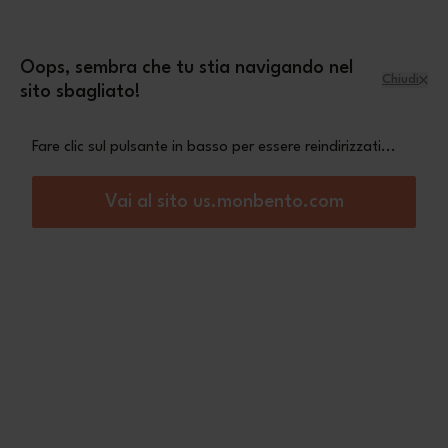
Salta al contenuto
mini pochette Leopard
Una
in omaggio a
partire da 70€ di acquisto
Oops, sembra che tu stia navigando nel
Chiudi
sito sbagliato!
Menu
Carrello
Fare clic sul pulsante in basso per essere reindirizzati...
Home
Note legali
Vai al sito us.monbento.com
Note legali
Note legali monbento
Il marchio monbento è un marchio depositato a livello
internazionale. La titolare dei diritti è la società monbento
SAS. Tutti i diritti riservati.