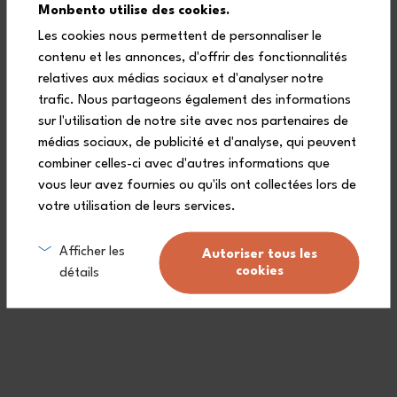
Monbento utilise des cookies.
Les cookies nous permettent de personnaliser le
Informazioni generali
contenu et les annonces, d'offrir des fonctionnalités
Legali
relatives aux médias sociaux et d'analyser notre
Cookies
trafic. Nous partageons également des informations
Hosting
sur l'utilisation de notre site avec nos partenaires de
Foto
médias sociaux, de publicité et d'analyse, qui peuvent
combiner celles-ci avec d'autres informations que
vous leur avez fournies ou qu'ils ont collectées lors de
votre utilisation de leurs services.
Afficher les
Autoriser tous les
cookies
Garanzia a vita (
vedere le condizioni
)
détails
Consegna gratuita da 90€
(Vedere le condizioni)
.
Servizio clienti a tua disposizione.