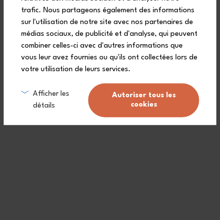
portare un pasto completo, compatibile con il forno a microonde e
trafic. Nous partageons également des informations
lavabile in lavastoviglie... Questa bento box Made in France è
sicuramente perfetta per i tuoi pranzi mobili !
sur l'utilisation de notre site avec nos partenaires de
médias sociaux, de publicité et d'analyse, qui peuvent
combiner celles-ci avec d'autres informations que
vous leur avez fournies ou qu'ils ont collectées lors de
votre utilisation de leurs services.
Domande frequenti
Afficher les
Autoriser tous les
cookies
détails
Il lunch box Original è ermetico
per un trasporto senza
preoccupazioni?
A cosa serve il coperchio della