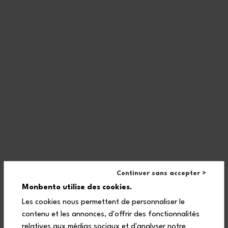
Continuer sans accepter >
Monbento utilise des cookies.
Les cookies nous permettent de personnaliser le
contenu et les annonces, d'offrir des fonctionnalités
Scomparti ermetici per mantenere intatti i cibi, due piani per
relatives aux médias sociaux et d'analyser notre