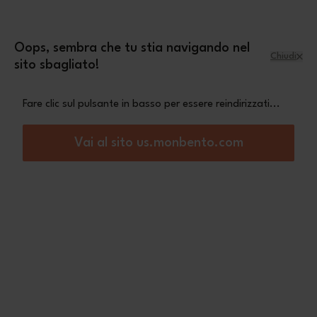
Salta al contenuto
mini pochette Leopard
Una
in omaggio a
partire da 70€ di acquisto
Oops, sembra che tu stia navigando nel
Chiudi
sito sbagliato!
Menu
Carrello
Fare clic sul pulsante in basso per essere reindirizzati...
Home
Original rosa/magenta
Vai al sito us.monbento.com