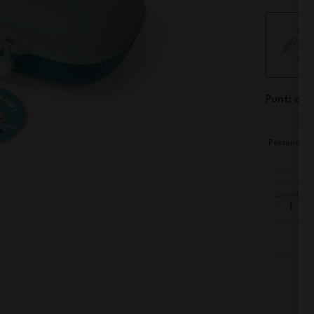
Agg
(Sp
non
Punti di f
Personalizz
Quantità
-
+