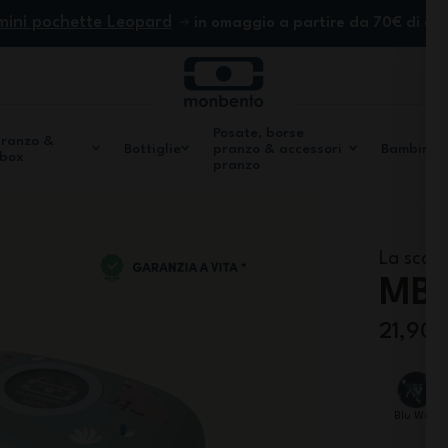
mini pochette Leopard
in omaggio a partire da 70€ di ac
Posate, borse
pranzo &
Bottiglie
pranzo & accessori
Bambini
 box
pranzo
La scat
MB 
21,90 
Blu Wolf