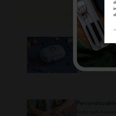
d
i
d
Solida e a prova
Oltre a trovare posto
merenda MB Gram pr
dagli inconvenienti 
arrotondata. Quest’u
e permette una puli
Personalizzabil
Finiti i rischi di in