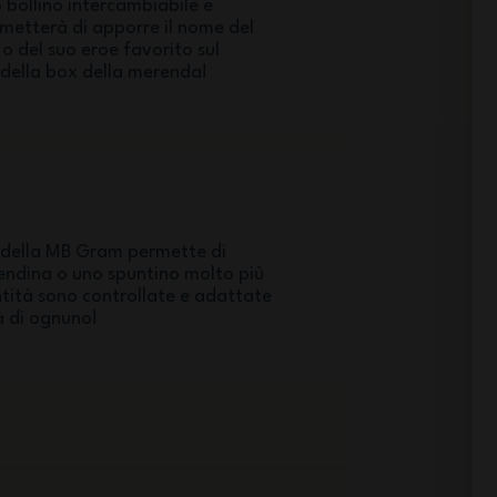
o bollino intercambiabile e
rmetterà di apporre il nome del
 o del suo eroe favorito sul
 della box della merenda!
 della MB Gram permette di
ndina o uno spuntino molto più
ntità sono controllate e adattate
tà di ognuno!