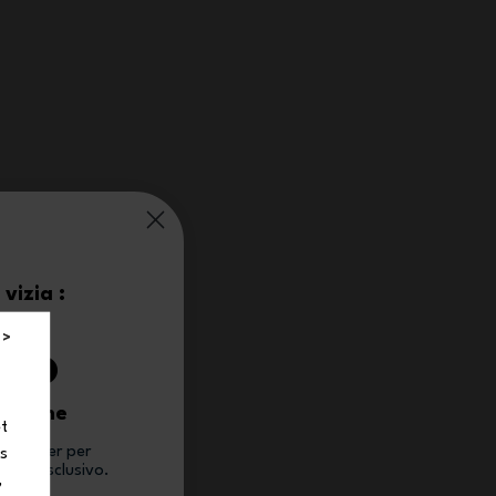
vizia :
0%
 >
 ordine
et
newsletter per
ns
conto esclusivo.
,