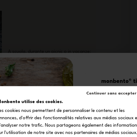
A scuola, durante un picnic o in vacanze:
questa porta merenda per bambini
proteggerà la loro merenda da tutti i
fastidi. Può essere personalizzata grazie
monbento® ti 
alle sue etichette intercambiabili, così non
c'è il rischio di confondere la merenda!
-1
Continuer sans accepter
onbento utilise des cookies.
es cookies nous permettent de personnaliser le contenu et les
sul tuo primo
nnonces, d'offrir des fonctionnalités relatives aux médias sociaux 
Iscriviti alla nostra 
'analyser notre trafic. Nous partageons également des informatio
ricevere il tuo codice s
ur l'utilisation de notre site avec nos partenaires de médias sociaux