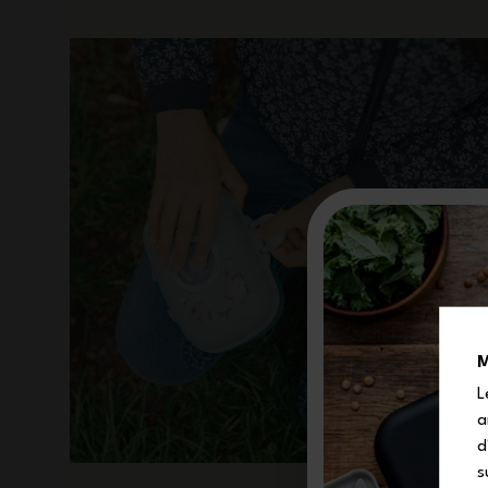
M
L
a
d
s