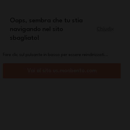
quisto
Oops, sembra che tu stia
Italiano
navigando nel sito
Chiudi
sbagliato!
Pezzi di ricambio
La marca
Fare clic sul pulsante in basso per essere reindirizzati...
Vai al sito us.monbento.com
ola della merenda
Gram blu Capy
€
Vedi altri
colori
Rosa
Blu Dino
Papercut