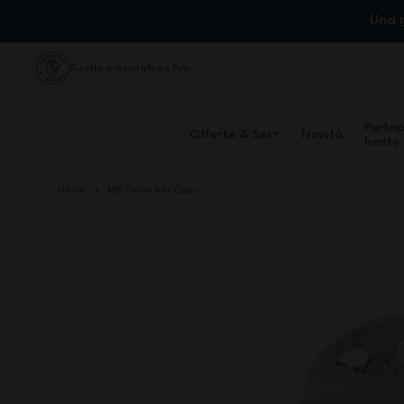
Salta al contenuto
Una
Ricette e novità
Area Pro
Porta
Offerte & Set
Novità
bento
Home
MB Gram blu Capy