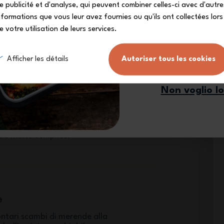
e publicité et d'analyse, qui peuvent combiner celles-ci avec d'autre
nformations que vous leur avez fournies ou qu'ils ont collectées lors
e votre utilisation de leurs services.
Mi iscr
Afficher les détails
Autoriser tous les cookies
 di briciole
Non voglio l
 in tutte le borse, la box della
oteggerà tutte le merende
quotidiani grazie alla sua forma
ltima garantisce la sua solidità
zia molto semplice.
e
volontari scambi di merende alla