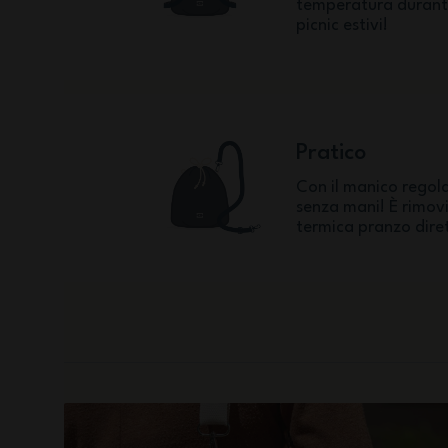
temperatura durante 
picnic estivi!
Pratico
Con il manico regola
senza mani! È rimovib
termica pranzo dire