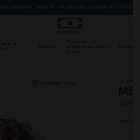
mini pochette Leopard
in omaggio a partire da 70€ di ac
Posate, borse
pranzo &
Bottiglie
pranzo & accessori
Bambini
 box
pranzo
La borsa
MB 
23,90
Punti di f