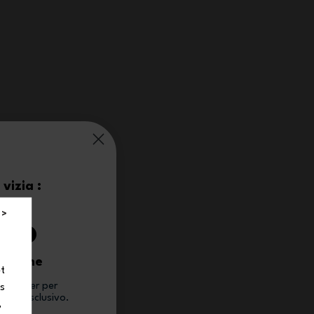
vizia :
0%
 >
 ordine
et
newsletter per
ns
conto esclusivo.
,