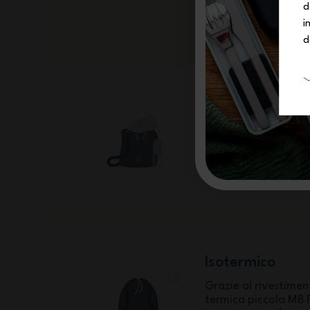
d
i
d
Grande capaci
La capacità da 5,7 l
trasportare facilme
Sense, MB Square, M
Positive M o MB Pop)
Isotermico
Grazie al rivestimen
termica piccola MB 