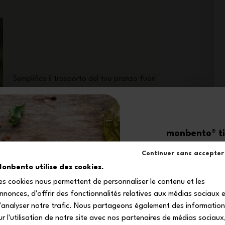
Semplifica il trasporto del tuo pranzo fuori
casa con la borsa termica pranzo MB Fresh
rosso Vegetal! Con la sua grande
capacità è in grado di contenere il set da
pranzo completo, tenendolo in caldo o in
monbento® ti 
fresco durante il trasporto grazie al
-1
rivestimento termico interno.
Continuer sans accepter
onbento utilise des cookies.
es cookies nous permettent de personnaliser le contenu et les
sul tuo primo
nnonces, d'offrir des fonctionnalités relatives aux médias sociaux 
Iscriviti alla nostra 
'analyser notre trafic. Nous partageons également des informatio
ricevere il tuo codice s
ur l'utilisation de notre site avec nos partenaires de médias sociaux