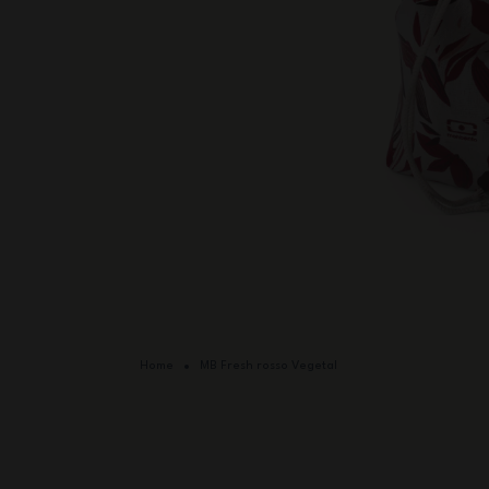
Home
MB Fresh rosso Vegetal