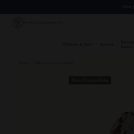
Salta al contenuto
Una
Ricette e novità
Area Pro
Porta
Offerte & Set
Novità
bento
Home
MB Fresh rosso Vegetal
Non Disponibile