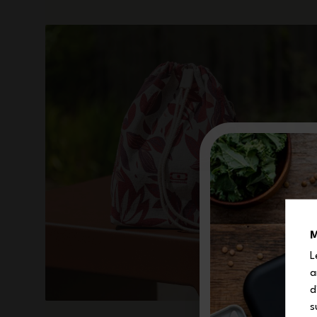
M
L
a
d
s