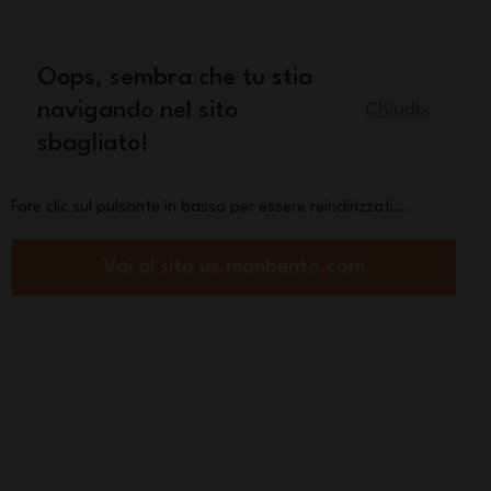
quisto
Oops, sembra che tu stia
Italiano
navigando nel sito
Chiudi
sbagliato!
Pezzi di ricambio
La marca
Fare clic sul pulsante in basso per essere reindirizzati...
Vai al sito us.monbento.com
 termica, in edizione limitata
Fresh rosso Vegetal
 €
orza :
Vedi altre
Compatibile con