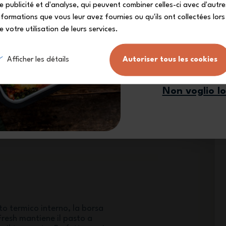
e publicité et d'analyse, qui peuvent combiner celles-ci avec d'autre
nformations que vous leur avez fournies ou qu'ils ont collectées lors
e votre utilisation de leurs services.
Mi iscr
Afficher les détails
Autoriser tous les cookies
tà
Non voglio l
 della borsa termica consente di
nte la lunch box (MB Original, MB
B Element …), la bottiglia (MB
 e anche un set di posate!
to termico interno, la borsa
Fresh mantiene il pasto a