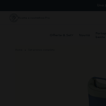
Salta al contenuto
Una
Ricette e novità
Area Pro
Porta
Offerte & Set
Novità
bento
Home
Set pranzo completo