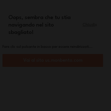
quisto
Oops, sembra che tu stia
Italiano
navigando nel sito
Chiudi
sbagliato!
Pezzi di ricambio
La marca
Fare clic sul pulsante in basso per essere reindirizzati...
Vai al sito us.monbento.com
pranzo vetro e accessori
 pranzo completo
€
orza :
Vedi altre
caratteristiche
 &
Dimensioni