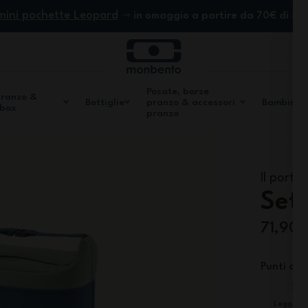
mini pochette Leopard
in omaggio a partire da 70€ di ac
Posate, borse
pranzo &
Bottiglie
pranzo & accessori
Bambini
 box
pranzo
Il porta
Set
71,90 
Punti di f
Leggero