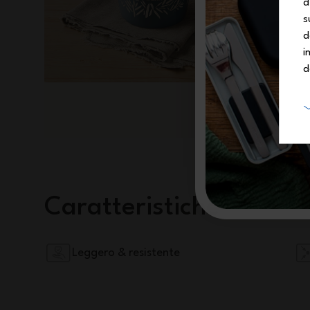
d
s
d
i
d
Caratteristiche
Leggero & resistente