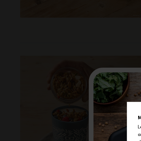
M
L
a