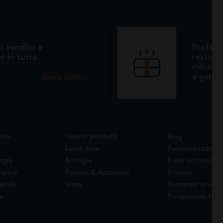
i vendita e
Professi
r in tutto
restora
ridurre 
Dove siamo
e getta
 noi
I nostri prodotti
Blog
Lunch box
Personalizzazion
egni
Bottiglie
Il mio account
France
Posate & Accessori
Ritorno
eriali
Shop
Garanzia a vita
le
Programma fede