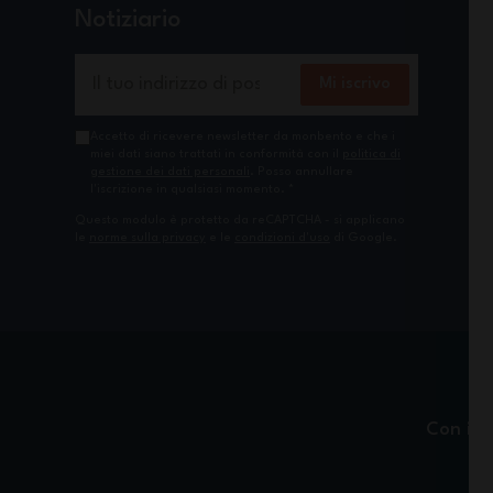
Notiziario
Indirizzo email
Mi iscrivo
Accetto di ricevere newsletter da monbento e che i
miei dati siano trattati in conformità con il
politica di
gestione dei dati personali
. Posso annullare
l'iscrizione in qualsiasi momento.
*
Questo modulo è protetto da reCAPTCHA - si applicano
le
norme sulla privacy
e le
condizioni d'uso
di Google.
Con il 