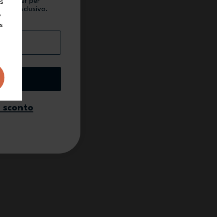
newsletter per
ns
conto esclusivo.
,
s
ivo
o sconto