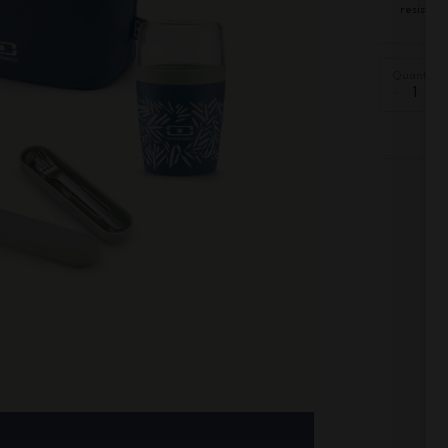
resisten
Quantità
-
+