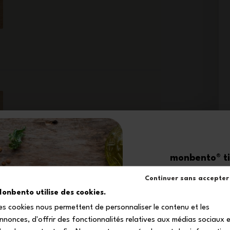
Con questo set completo avrai tutto
monbento® ti 
ciò che serve per gustare un pasto
-1
fuori casa! Prepara il tuo piatto in
Continuer sans accepter
forno direttamente nel porta pranzo
onbento utilise des cookies.
in vetro, aggiungi una granola fatta
in casa nel contenitore per snack e
es cookies nous permettent de personnaliser le contenu et les
sul tuo primo
porta tutto con te nella capiente
nnonces, d'offrir des fonctionnalités relatives aux médias sociaux 
borsa porta pranzo.