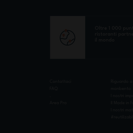
Oltre 1 000 punt
ristoranti partne
il mondo
Contattaci
Riguardo a
FAQ
monbento
.
I nostri imp
Area Pro
Il Made in 
I nostri mat
#reutilizab