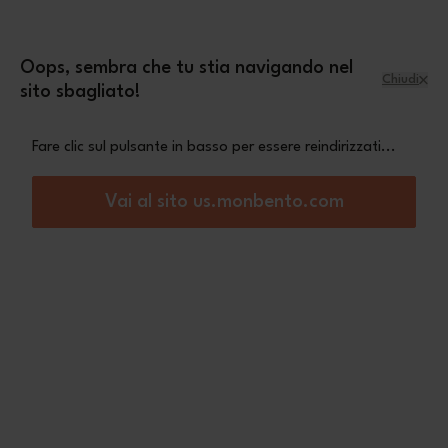
Salta al contenuto
mini pochette Leopard
Una
in omaggio a
partire da 70€ di acquisto
Oops, sembra che tu stia navigando nel
Chiudi
sito sbagliato!
Menu
Carrello
Fare clic sul pulsante in basso per essere reindirizzati...
Home
MB Strap MB Stram
Vai al sito us.monbento.com