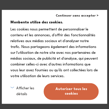
Peso: 23 g
Continuer sans accepter >
Composizione
Monbento utilise des cookies.
1 cinghia (poliestere)
Les cookies nous permettent de personnaliser le
1 anello (PP)
contenu et les annonces, d'offrir des fonctionnalités
relatives aux médias sociaux et d'analyser notre
trafic. Nous partageons également des informations
sur l'utilisation de notre site avec nos partenaires de
médias sociaux, de publicité et d'analyse, qui peuvent
combiner celles-ci avec d'autres informations que
vous leur avez fournies ou qu'ils ont collectées lors de
votre utilisation de leurs services.
Garanzia a vita (
vedere le condizioni
)
Afficher les
Autoriser tous les
cookies
détails
Consegna gratuita da 90€
(Vedere le condizioni)
.