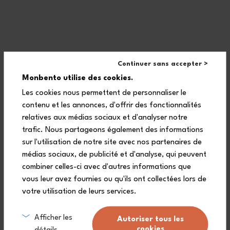
Le bento est également un moyen idéal de ne rien
gaspiller. Alors si vous allez au restaurant le soir, pensez à
prendre avec vous votre bento pour emporter les restes de
votre repas à réchauffer au bureau le lendemain.
Continuer sans accepter >
Saviez-vous qu’un français consomme en moyenne 96
Monbento utilise des cookies.
bouteilles jetables par an² ? Alors qu’il n’y a rien de plus
Les cookies nous permettent de personnaliser le
facile que d’opter pour sa propre bouteille réutilisable
contenu et les annonces, d'offrir des fonctionnalités
relatives aux médias sociaux et d'analyser notre
Plus d'astuces sur notre blog
trafic. Nous partageons également des informations
sur l'utilisation de notre site avec nos partenaires de
médias sociaux, de publicité et d'analyse, qui peuvent
combiner celles-ci avec d'autres informations que
vous leur avez fournies ou qu'ils ont collectées lors de
votre utilisation de leurs services.
Afficher les
Autoriser tous les
cookies