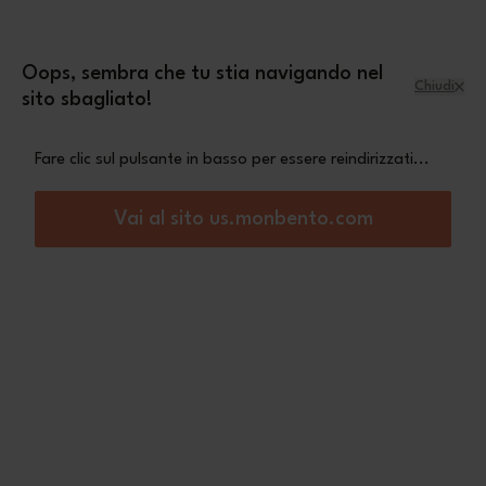
Salta al contenuto
mini pochette Leopard
Una
in omaggio a
partire da 70€ di acquisto
Oops, sembra che tu stia navigando nel
Chiudi
sito sbagliato!
Menu
Carrello
Fare clic sul pulsante in basso per essere reindirizzati...
Home
Quel est le bento le plus adapté à mon quotidien ?
Vai al sito us.monbento.com
Quel est le bento le plus adapté à mon quotidien ?
Démarrer une nouvelle routine healthy avec nos best-sellers