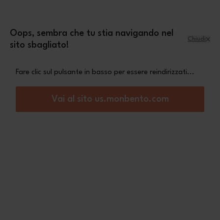
Salta al contenuto
mini pochette Leopard
Una
in omaggio a
partire da 70€ di acquisto
Oops, sembra che tu stia navigando nel
Chiudi
sito sbagliato!
Menu
Carrello
Fare clic sul pulsante in basso per essere reindirizzati...
Home
MB Temple M rosa Natural
Vai al sito us.monbento.com
Non Disponibile