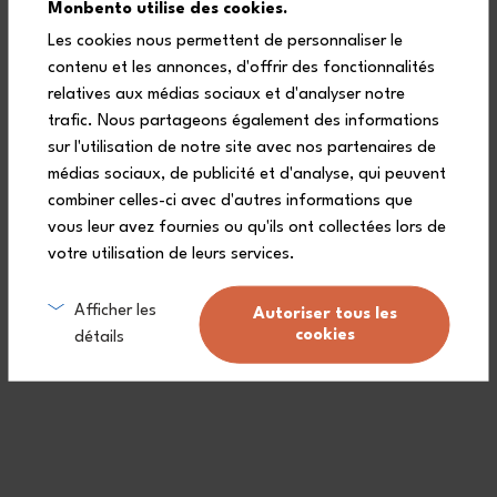
Monbento utilise des cookies.
Les cookies nous permettent de personnaliser le
contenu et les annonces, d'offrir des fonctionnalités
Domande frequenti
relatives aux médias sociaux et d'analyser notre
trafic. Nous partageons également des informations
sur l'utilisation de notre site avec nos partenaires de
médias sociaux, de publicité et d'analyse, qui peuvent
I contenitori Temple monbento®
combiner celles-ci avec d'autres informations que
sono completamente ermetici
vous leur avez fournies ou qu'ils ont collectées lors de
per trasportare salse?
votre utilisation de leurs services.
Afficher les
Autoriser tous les
cookies
détails
Quale dimensione scegliere per i
contenitori per salse: S, M o L?