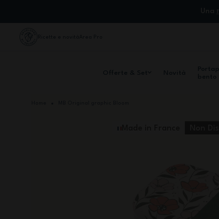
Salta al contenuto
Una
Ricette e novità
Area Pro
Porta
Offerte & Set
Novità
bento
Home
MB Original graphic Bloom
Made in France
Non Dis