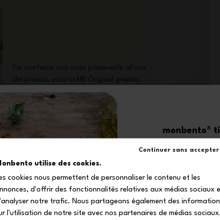
Per conferire una nota primaverile all’ora
del pranzo, ecco la MB Original graphic
Bloom! Con il suo delicato colore crema
decorato da graziosi fiori dalle tinte calde
e riconfortanti, questa lunch box ti
trasporterà nel cuore di un giardino
monbento® ti 
botanico!
-1
Continuer sans accepter
onbento utilise des cookies.
es cookies nous permettent de personnaliser le contenu et les
sul tuo primo
nnonces, d'offrir des fonctionnalités relatives aux médias sociaux 
Iscriviti alla nostra 
'analyser notre trafic. Nous partageons également des informatio
ricevere il tuo codice s
ur l'utilisation de notre site avec nos partenaires de médias sociaux