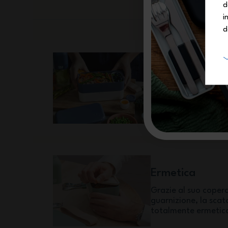
d
i
d
Riutilizzabile
Fabbricata in PBT, p
rinomata per la sua 
Original vi seguirà i
Ermetica
Grazie al suo coperc
guarnizione, la scat
totalmente ermetic