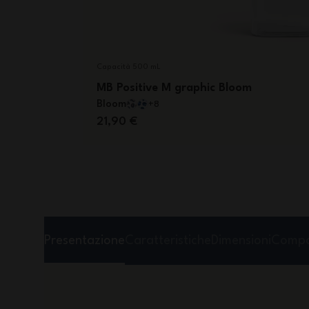
Capacità 500 mL
MB Positive M graphic Bloom
Bloom
+8
21,90 €
Presentazione
Caratteristiche
Dimensioni
Compo