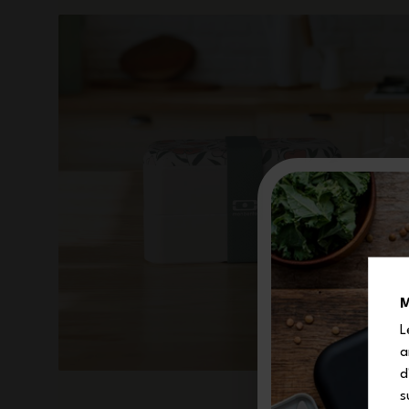
M
L
a
d
s