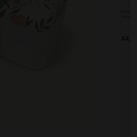
Utilizzabile
microon
44,9