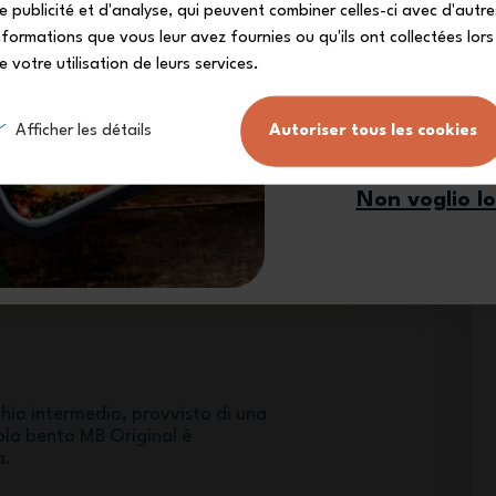
e publicité et d'analyse, qui peuvent combiner celles-ci avec d'autre
nformations que vous leur avez fournies ou qu'ils ont collectées lors
e votre utilisation de leurs services.
Mi iscr
Afficher les détails
Autoriser tous les cookies
lastica d’elevata qualità
Non voglio l
resistenza, la scatola bento MB
n tutte le vostre avventure.
hio intermedio, provvisto di una
ola bento MB Original è
a.