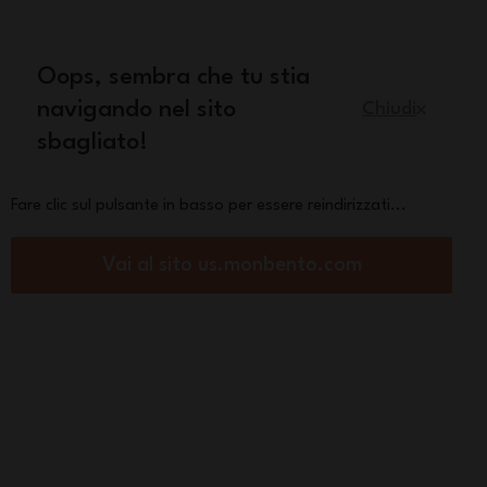
quisto
Oops, sembra che tu stia
Italiano
navigando nel sito
Chiudi
sbagliato!
Pezzi di ricambio
La marca
Fare clic sul pulsante in basso per essere reindirizzati...
Vai al sito us.monbento.com
ola bento Made in France
Original graphic
om
 €
orza :