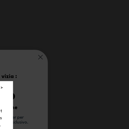
vizia :
0%
 >
 ordine
et
newsletter per
ns
conto esclusivo.
,