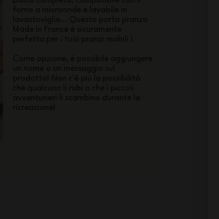
pasto completo, compatibile con il
forno a microonde e lavabile in
lavastoviglie... Questo porta pranzo
Made in France è sicuramente
perfetto per i tuoi pranzi mobili !
Come opzione, è possibile aggiungere
un nome o un messaggio sul
prodotto! Non c'è più la possibilità
che qualcuno li rubi o che i piccoli
avventurieri li scambino durante la
ricreazione!