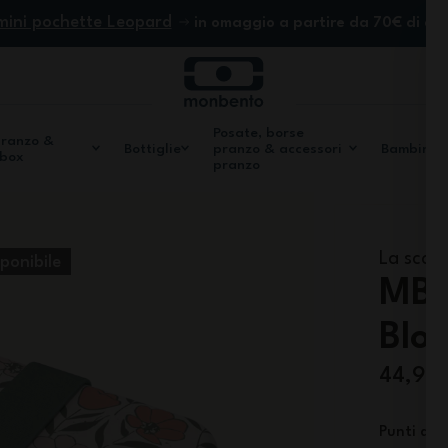
mini pochette Leopard
in omaggio a partire da 70€ di ac
Posate, borse
pranzo &
Bottiglie
pranzo & accessori
Bambini
 box
pranzo
La scat
ponibile
MB 
Blo
44,90
Punti di f