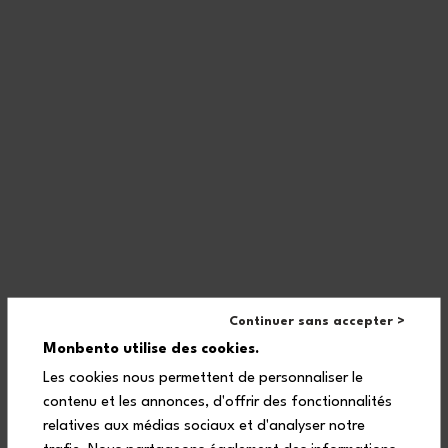
Il piccolo extra che fa la differenza? L'infusore incorporato per un
perfetto tè fumante o freddo! Per avere ancora più stile durante
le tue avventure, completa il tuo set pranzo con la lunch box
abbinata MB Original o MB Square graphic Dimensions.
Domande frequenti
Per quanto tempo la borraccia
termica Steel mantiene le
Continuer sans accepter >
bevande calde o fredde?
Monbento utilise des cookies.
Les cookies nous permettent de personnaliser le
contenu et les annonces, d'offrir des fonctionnalités
relatives aux médias sociaux et d'analyser notre
Come funziona l’infusore