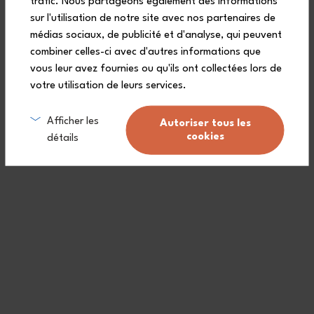
trafic. Nous partageons également des informations
integrato della borraccia Steel?
sur l'utilisation de notre site avec nos partenaires de
médias sociaux, de publicité et d'analyse, qui peuvent
combiner celles-ci avec d'autres informations que
vous leur avez fournies ou qu'ils ont collectées lors de
La borraccia termica Steel è
votre utilisation de leurs services.
facile da pulire?
Afficher les
Autoriser tous les
cookies
détails
La borraccia Steel è adatta alla
mia quotidianità?
Quali sono le condizioni di
garanzia della borraccia termica
Steel?