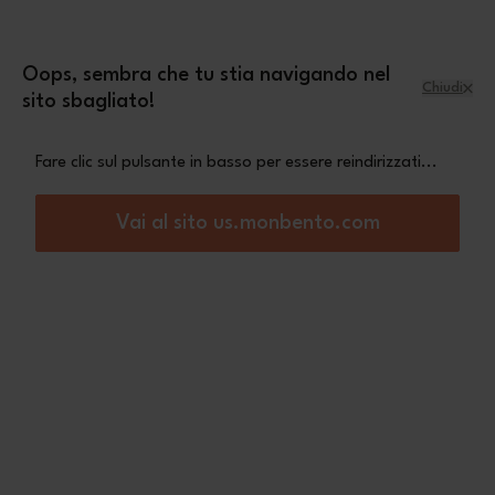
Salta al contenuto
mini pochette Leopard
Una
in omaggio a
partire da 70€ di acquisto
Oops, sembra che tu stia navigando nel
Chiudi
sito sbagliato!
Menu
Carrello
Fare clic sul pulsante in basso per essere reindirizzati...
Home
MB Steel graphic Dimensions
Vai al sito us.monbento.com
Non Disponibile