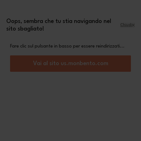
Salta al contenuto
mini pochette Leopard
Una
in omaggio a
partire da 70€ di acquisto
Oops, sembra che tu stia navigando nel
Chiudi
sito sbagliato!
Menu
Carrello
Fare clic sul pulsante in basso per essere reindirizzati...
Home
Collezione isotermica
Vai al sito us.monbento.com
Collezione isotermica
Con il codice SUMMER15, approfitta di uno sconto del 15% a
partire dall'acquisto di 2 articoli della nostra collezione termic...
Vedi di più
Ordina per:
Filtra per:
67
prodotti
(0) applicato