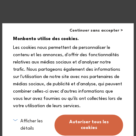
Capacità 5,7 L
Capacità 360 mL
Continuer sans accepter >
Fresh verde Natural
MB Pop cannella Fox
Monbento utilise des cookies.
+4
+6
21,90 €
28,90 €
Les cookies nous permettent de personnaliser le
contenu et les annonces, d'offrir des fonctionnalités
relatives aux médias sociaux et d'analyser notre
trafic. Nous partageons également des informations
sur l'utilisation de notre site avec nos partenaires de
médias sociaux, de publicité et d'analyse, qui peuvent
combiner celles-ci avec d'autres informations que
vous leur avez fournies ou qu'ils ont collectées lors de
votre utilisation de leurs services.
Afficher les
Autoriser tous les
cookies
détails
Capacità 360 mL
Capacità 280 mL