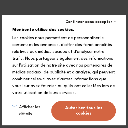
Dimensioni
Continuer sans accepter >
Dimensioni del prodotto: 140 x 140 x 15,3 mm
Monbento utilise des cookies.
Composizione
Les cookies nous permettent de personnaliser le
contenu et les annonces, d'offrir des fonctionnalités
1 coperchio superiore (PBT)
relatives aux médias sociaux et d'analyser notre
trafic. Nous partageons également des informations
sur l'utilisation de notre site avec nos partenaires de
médias sociaux, de publicité et d'analyse, qui peuvent
combiner celles-ci avec d'autres informations que
vous leur avez fournies ou qu'ils ont collectées lors de
votre utilisation de leurs services.
Afficher les
Garanzia a vita (
vedere le condizioni
Autoriser tous les
)
cookies
détails
Consegna gratuita da 90€
(Vedere le condizioni)
.