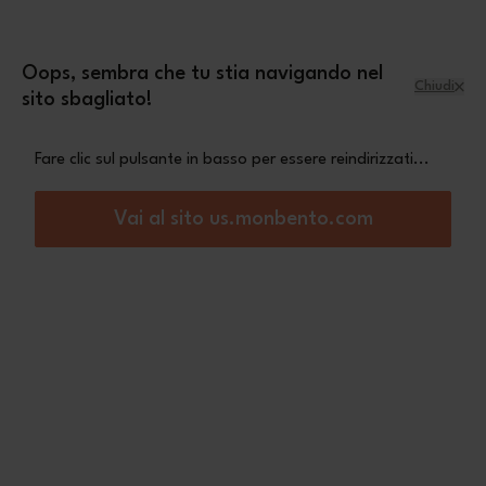
Salta al contenuto
mini pochette Leopard
Una
in omaggio a
partire da 70€ di acquisto
Oops, sembra che tu stia navigando nel
Chiudi
sito sbagliato!
Menu
Carrello
Fare clic sul pulsante in basso per essere reindirizzati...
Home
MB Top MB Square - Made in France
Vai al sito us.monbento.com