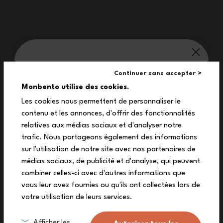
*In conformità ai regolamenti
monbento® ti vizia:
Continuer sans accepter >
Dimensioni
10%
Monbento utilise des cookies.
Dimensioni del prodotto: 13,4 x 6,8 x 0,7 cm
Les cookies nous permettent de personnaliser le
contenu et les annonces, d'offrir des fonctionnalités
Peso: 15 g
sul tuo primo ordine
relatives aux médias sociaux et d'analyser notre
Composizione
Iscriviti alla nostra newsletter per ricevere il
trafic. Nous partageons également des informations
tuo codice sconto esclusivo.
sur l'utilisation de notre site avec nos partenaires de
1 coperchio per food cup (PP)
médias sociaux, de publicité et d'analyse, qui peuvent
combiner celles-ci avec d'autres informations que
vous leur avez fournies ou qu'ils ont collectées lors de
votre utilisation de leurs services.
Mi inscrivo
Afficher les