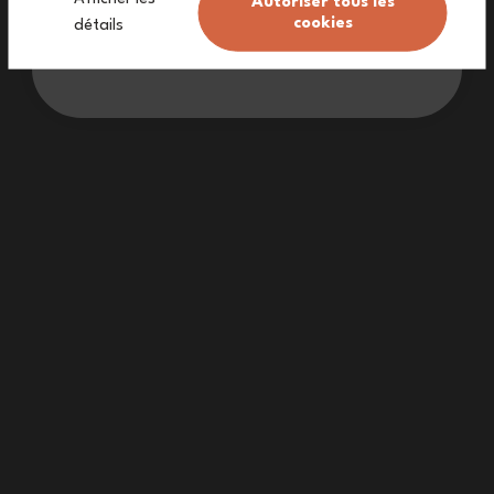
Autoriser tous les
cookies
détails
Non voglio lo sconto
Garanzia a vita (
vedere le condizioni
)
Consegna gratuita da 90€
(Vedere le condizioni)
.
Servizio clienti a tua disposizione.
Il Made in France : un processo continuo.
Hai una domanda?
Notiziario