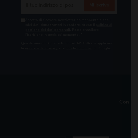
Indirizzo email
Mi iscrivo
Accetto di ricevere newsletter da monbento e che i
miei dati siano trattati in conformità con il
politica di
gestione dei dati personali
. Posso annullare
l'iscrizione in qualsiasi momento.
*
Questo modulo è protetto da reCAPTCHA - si applicano
le
norme sulla privacy
e le
condizioni d'uso
di Google.
Con il 