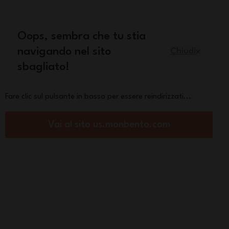
quisto
Oops, sembra che tu stia
Italiano
navigando nel sito
Chiudi
sbagliato!
Pezzi di ricambio
La marca
Fare clic sul pulsante in basso per essere reindirizzati...
Vai al sito us.monbento.com
izione d’ermeticità
Joint MB Square
orza :
re
iche