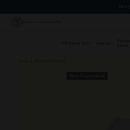
Salta al contenuto
Una
Ricette e novità
Area Pro
Porta
Offerte & Set
Novità
bento
Home
MB Joint MB Square
Non Disponibile