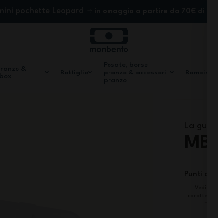
mini pochette Leopard
in omaggio a partire da 70€ di ac
Posate, borse
pranzo &
Bottiglie
pranzo & accessori
Bambini
 box
pranzo
La guarn
MB 
Punti di f
Vedi alt
caratterist