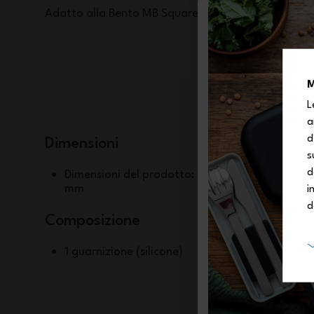
Adatto alla Bento MB Square
M
L
a
d
Dimensioni
s
d
Dimensioni del prodotto: 166 x 4
mm
i
d
Composizione
1 guarnizione (silicone)