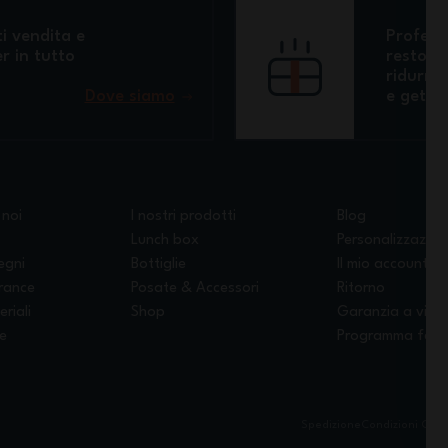
i vendita e
Professi
r in tutto
restora
ridurre 
Dove siamo
e getta
 noi
I nostri prodotti
Blog
Lunch box
Personalizzazion
egni
Bottiglie
Il mio account
France
Posate & Accessori
Ritorno
eriali
Shop
Garanzia a vita
le
Programma fede
Spedizione
Condizioni Gene