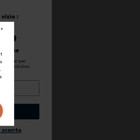
vizia :
0%
 >
 ordine
et
newsletter per
ns
conto esclusivo.
,
s
ivo
o sconto