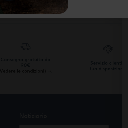
Consegna gratuita da
Servizio clienti a
90€
tua disposizione.
(Vedere le condizioni)
.
Notiziario