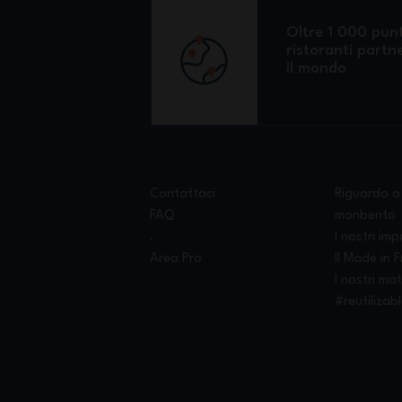
Oltre 1 000 punt
ristoranti partne
il mondo
Contattaci
Riguardo a
FAQ
monbento
.
I nostri imp
Area Pro
Il Made in 
I nostri mat
#reutilizab