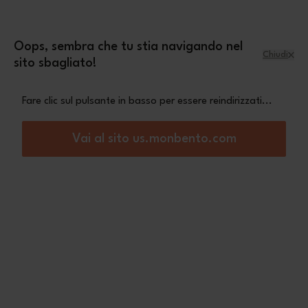
Salta al contenuto
mini pochette Leopard
Una
in omaggio a
partire da 70€ di acquisto
Oops, sembra che tu stia navigando nel
Chiudi
sito sbagliato!
Menu
Carrello
Fare clic sul pulsante in basso per essere reindirizzati...
Home
MB Buddy rosa
Vai al sito us.monbento.com