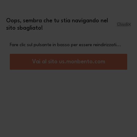
Salta al contenuto
mini pochette Leopard
Una
in omaggio a
partire da 70€ di acquisto
Oops, sembra che tu stia navigando nel
Chiudi
sito sbagliato!
Menu
Carrello
Fare clic sul pulsante in basso per essere reindirizzati...
Home
Tresor blu Wolf
Vai al sito us.monbento.com
Nuovo