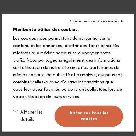
trasportare un pasto completo?
Continuer sans accepter >
Monbento utilise des cookies.
La lunch box compartimentata
Les cookies nous permettent de personnaliser le
Tresor è facile da aprire per un
contenu et les annonces, d'offrir des fonctionnalités
bambino?
relatives aux médias sociaux et d'analyser notre
trafic. Nous partageons également des informations
sur l'utilisation de notre site avec nos partenaires de
médias sociaux, de publicité et d'analyse, qui peuvent
combiner celles-ci avec d'autres informations que
Il bento per bambini Tresor entra
vous leur avez fournies ou qu'ils ont collectées lors de
in uno zaino o in una cartella
votre utilisation de leurs services.
standard?
Afficher les
Autoriser tous les
cookies
détails
Come utilizzare la lunch box