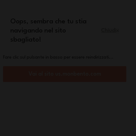
quisto
Oops, sembra che tu stia
Italiano
navigando nel sito
Chiudi
sbagliato!
Pezzi di ricambio
La marca
Fare clic sul pulsante in basso per essere reindirizzati...
Vai al sito us.monbento.com
 to-go fork
ocket Color knife -
k Blush
€
orza :