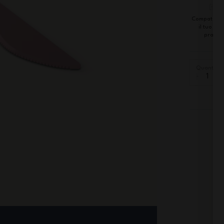
Compatibile
il tuo por
pranzo
Quantità
-
+