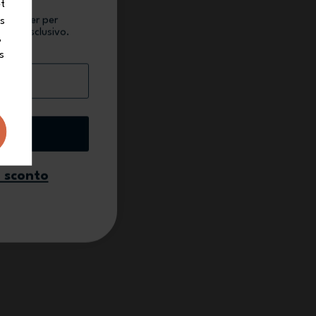
et
newsletter per
ns
conto esclusivo.
,
s
ivo
o sconto