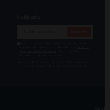
Notiziario
Indirizzo email
Mi iscrivo
Accetto di ricevere newsletter da monbento e che i
miei dati siano trattati in conformità con il
politica di
gestione dei dati personali
. Posso annullare
l'iscrizione in qualsiasi momento.
*
Questo modulo è protetto da reCAPTCHA - si applicano
le
norme sulla privacy
e le
condizioni d'uso
di Google.
Con il 