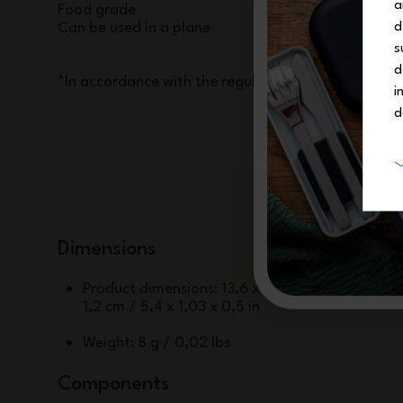
a
Food grade
Can be used in a plane
d
s
d
*In accordance with the regulations
i
d
Dimensions
Product dimensions: 13,6 x 2,6 x
1,2 cm / 5,4 x 1,03 x 0,5 in
Weight: 8 g / 0,02 lbs
Components