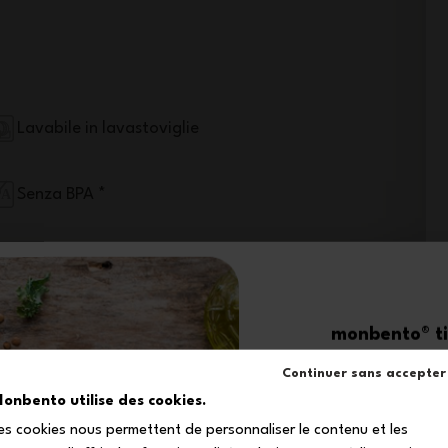
Lavabile in lavastoviglie
Senza BPA *
Possono essere utilizzati in un aereo
monbento® ti 
-1
Continuer sans accepter
onbento utilise des cookies.
es cookies nous permettent de personnaliser le contenu et les
sul tuo primo