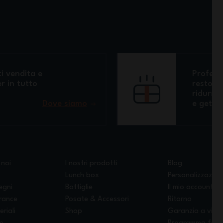
i vendita e
Professi
r in tutto
restora
ridurre 
Dove siamo
e getta
 noi
I nostri prodotti
Blog
Lunch box
Personalizzazion
egni
Bottiglie
Il mio account
France
Posate & Accessori
Ritorno
eriali
Shop
Garanzia a vita