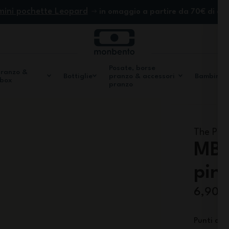
mini pochette Leopard
in omaggio a partire da 70€ di ac
Posate, borse
pranzo &
Bottiglie
pranzo & accessori
Bambini
 box
pranzo
The PLA
MB P
pin
6,90 
Punti di f