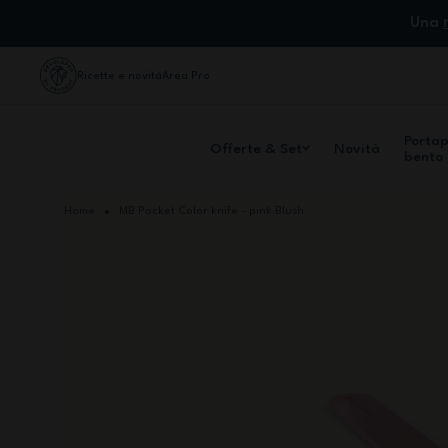
Salta al contenuto
Una
Ricette e novità
Area Pro
Porta
Offerte & Set
Novità
bento
Home
MB Pocket Color knife - pink Blush