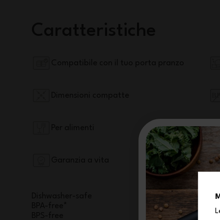
Caratteristiche
Compatibile con il tuo porta pranzo
Dimensioni compatte
Per alimenti
Garanzia a vita
Dishwasher-safe
M
BPA-free*
L
BPS-free