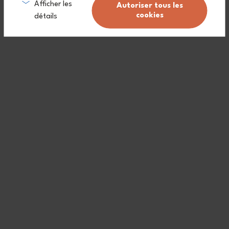
Afficher les
Autoriser tous les
cookies
détails
Caratteristiche
Lavabile in lavastoviglie
Diversi scomparti
Facile da aprire/chiudere
Per alimenti
Compatibile con il frigorifero