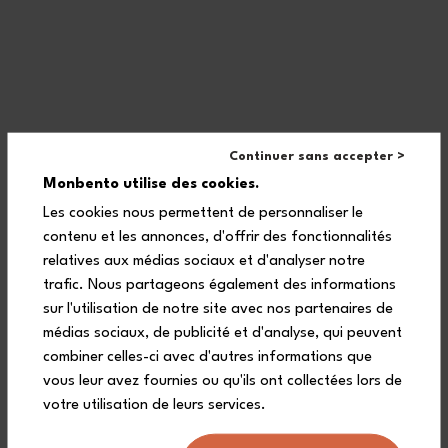
Continuer sans accepter >
Monbento utilise des cookies.
Les cookies nous permettent de personnaliser le
contenu et les annonces, d'offrir des fonctionnalités
relatives aux médias sociaux et d'analyser notre
trafic. Nous partageons également des informations
Grazie al suo formato vassoio compatto e alla sua capacità di
sur l'utilisation de notre site avec nos partenaires de
950 ml, i bambini potranno trasportare facilmente un pasto
médias sociaux, de publicité et d'analyse, qui peuvent
completo a scuola o al parco. Il piccolo orso goloso sul coperchio
trasparente di questo porta pranzo bambini li accompagnerà
combiner celles-ci avec d'autres informations que
ovunque vadano!
vous leur avez fournies ou qu'ils ont collectées lors de
votre utilisation de leurs services.