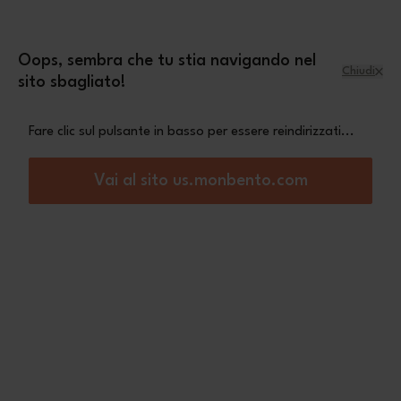
Salta al contenuto
mini pochette Leopard
Una
in omaggio a
partire da 70€ di acquisto
Oops, sembra che tu stia navigando nel
Chiudi
sito sbagliato!
Menu
Carrello
Fare clic sul pulsante in basso per essere reindirizzati...
Home
Lunch box
MB Wonder verde Bear
Vai al sito us.monbento.com