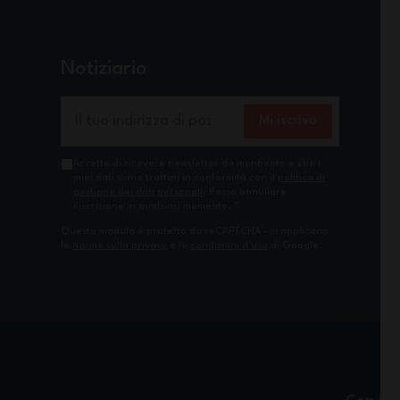
Notiziario
Indirizzo email
Mi iscrivo
Accetto di ricevere newsletter da monbento e che i
miei dati siano trattati in conformità con il
politica di
gestione dei dati personali
. Posso annullare
l'iscrizione in qualsiasi momento.
*
Questo modulo è protetto da reCAPTCHA - si applicano
le
norme sulla privacy
e le
condizioni d'uso
di Google.