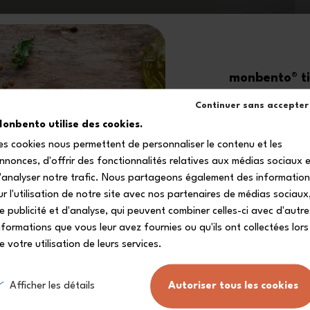
Questo set per accessoriare la tua lunch
box MB Original include:
1 tagliere in legno MB Cut Original Made in
monbento® ti 
France, da riporre sotto il coperchio
superiore del porta pranzo o tra i suoi due
-1
Continuer sans accepter
contenitori
onbento utilise des cookies.
1 borsa porta pranzo MB Pochette M nero
es cookies nous permettent de personnaliser le contenu et les
Onyx
sul tuo primo
nnonces, d'offrir des fonctionnalités relatives aux médias sociaux 
1 set di posate per lunch box MB Slim Box
Iscriviti alla nostra 
'analyser notre trafic. Nous partageons également des informatio
trio Coltello nero Onyx (forchetta,
ricevere il tuo codice s
ur l'utilisation de notre site avec nos partenaires de médias sociaux
cucchiaio, coltello), da riporre direttamente
e publicité et d'analyse, qui peuvent combiner celles-ci avec d'autre
sotto il coperchio superiore della lunch box
nformations que vous leur avez fournies ou qu'ils ont collectées lors
2 separatori MB Divider nero per
e votre utilisation de leurs services.
organizzare il pasto nella lunch box
1 set di 2 contenitori per salse MB Temple S
Mi iscr
nero Onyx/verde Dark ermetici (2 x 10 ml)
Afficher les détails
Autoriser tous les cookies