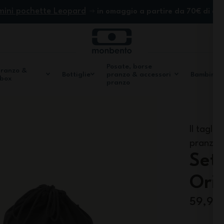
mini pochette Leopard
in omaggio a partire da 70€ di ac
Posate, borse
pranzo &
Bottiglie
pranzo & accessori
Bambini
 box
pranzo
Il tagli
pranzo
Set
Ori
59,90