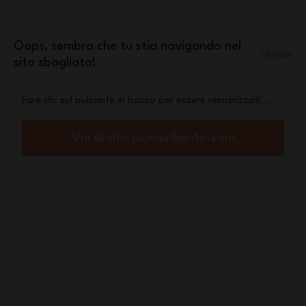
Salta al contenuto
mini pochette Leopard
Una
in omaggio a
partire da 70€ di acquisto
Oops, sembra che tu stia navigando nel
Chiudi
sito sbagliato!
Menu
Carrello
Fare clic sul pulsante in basso per essere reindirizzati...
Home
Set MB Sense graphic Jungle
Vai al sito us.monbento.com
Non Disponibile