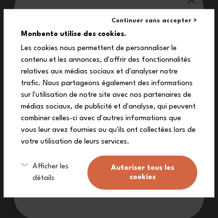
monbento® ti vizia:
Continuer sans accepter >
10%
Monbento utilise des cookies.
I misteri di una giungla verde cupo si invitano alla pausa del tuo
Les cookies nous permettent de personnaliser le
pranzo con il set lunch box acciaio inox MB Sense graphic Jungle!
Grazie a questo set completo, avrai tutto l'occorrente per
contenu et les annonces, d'offrir des fonctionnalités
apprezzare un pranzo nomade con lo stesso comfort che hai a
sul tuo primo ordine
relatives aux médias sociaux et d'analyser notre
casa!
Iscriviti alla nostra newsletter per ricevere il
trafic. Nous partageons également des informations
tuo codice sconto esclusivo.
sur l'utilisation de notre site avec nos partenaires de
médias sociaux, de publicité et d'analyse, qui peuvent
combiner celles-ci avec d'autres informations que
vous leur avez fournies ou qu'ils ont collectées lors de
votre utilisation de leurs services.
Caratteristiche
Mi inscrivo
Afficher les
Autoriser tous les
Dimensioni compatte
cookies
détails
Non voglio lo sconto
Leggero & resistente