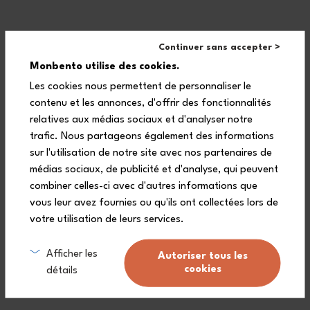
Pratica
Continuer sans accepter >
Monbento utilise des cookies.
Grazie ai suoi cordoncini, è possibile chiudere bene la MB
Pochette M per mantenere intatto il suo contenuto. Molto
Les cookies nous permettent de personnaliser le
facile da trasportare, questa borsa bento ti seguirà in
ufficio, in pic-nic o durante una passeggiata !
contenu et les annonces, d'offrir des fonctionnalités
relatives aux médias sociaux et d'analyser notre
trafic. Nous partageons également des informations
sur l'utilisation de notre site avec nos partenaires de
médias sociaux, de publicité et d'analyse, qui peuvent
combiner celles-ci avec d'autres informations que
Resistente, protegge la vostra bento MB Original, MB Square o MB
vous leur avez fournies ou qu'ils ont collectées lors de
Tresor da ogni eventuale urto; questa custodia bento è la carta
vincente quotidiana. Appendetela al braccio e Avanti ghiotti!
votre utilisation de leurs services.
Afficher les
Autoriser tous les
cookies
détails