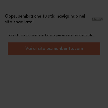
Salta al contenuto
mini pochette Leopard
Una
in omaggio a
partire da 70€ di acquisto
Oops, sembra che tu stia navigando nel
Chiudi
sito sbagliato!
Menu
Carrello
Fare clic sul pulsante in basso per essere reindirizzati...
Home
MB Pochette M rosa Blush
Vai al sito us.monbento.com
Non Disponibile