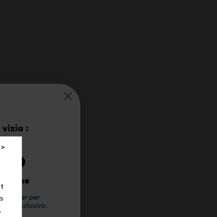
vizia :
0%
 >
 ordine
et
newsletter per
ns
conto esclusivo.
,