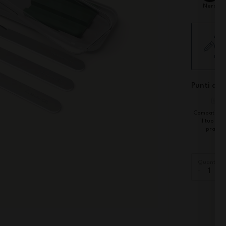
Nero
Agg
(Sp
non
Punti di f
Compatibile
il tuo por
pranzo
Quantità
-
+