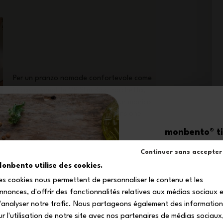
Per un pranzo nomade confortevole come
in casa, scegli le MB Slim Box! Forchetta,
coltello e cucchiaio possiedono un manico
lungo e testurizzato per una prensione
ottimale. All'interno del loro astuccio,
monbento® ti 
queste posate nomadi saranno ben
-1
protette!
Continuer sans accepter
onbento utilise des cookies.
es cookies nous permettent de personnaliser le contenu et les
sul tuo primo
nnonces, d'offrir des fonctionnalités relatives aux médias sociaux 
Iscriviti alla nostra 
'analyser notre trafic. Nous partageons également des informatio
ricevere il tuo codice s
ur l'utilisation de notre site avec nos partenaires de médias sociaux