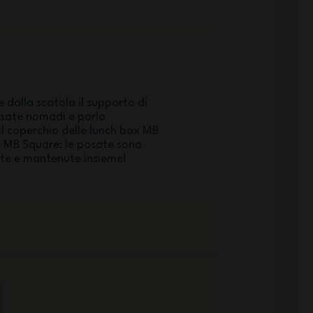
e dalla scatola il supporto di
osate nomadi e porlo
l coperchio delle lunch box MB
e MB Square: le posate sono
te e mantenute insieme!