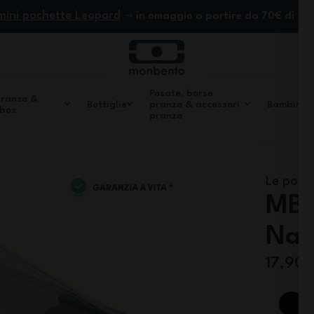
mini pochette Leopard
in omaggio a partire da 70€ di ac
Posate, borse
pranzo &
Bottiglie
pranzo & accessori
Bambini
 box
pranzo
Le posat
MB 
Nat
17,90 