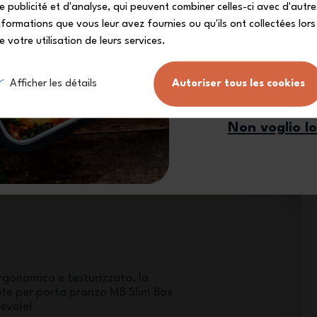
e publicité et d'analyse, qui peuvent combiner celles-ci avec d'autre
nformations que vous leur avez fournies ou qu'ils ont collectées lors
e votre utilisation de leurs services.
Mi iscr
Afficher les détails
Autoriser tous les cookies
Non voglio l
 box MB Slim Box sono fabbricate
ile, materia molto resistente che
anni!
rgonomico e testurizzato, la
ate per porta pranzo MB Slim Box
tevole!