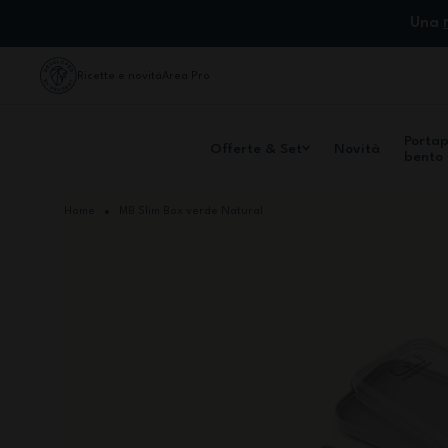
Salta al contenuto
Una
Ricette e novità
Area Pro
Porta
Offerte & Set
Novità
bento
Home
MB Slim Box verde Natural