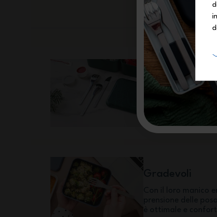
d
i
d
Durevoli
Le posate per lunch
in acciaio inossidab
ti seguirà numerosi 
Gradevoli
Con il loro manico e
prensione delle pos
è ottimale e confor