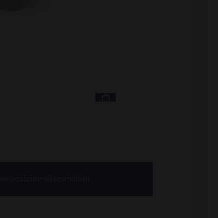
Capacità 1 L
MB Original verde Na
Verde Natural
+29
34,90 €
mposizione
Recensioni