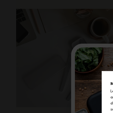
M
L
a
d
s