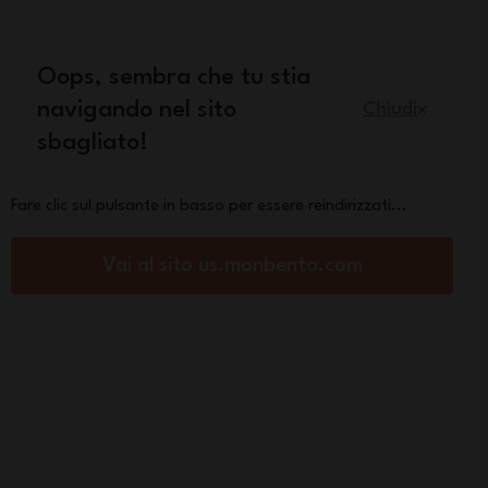
quisto
Oops, sembra che tu stia
Italiano
navigando nel sito
Chiudi
sbagliato!
Pezzi di ricambio
La marca
Fare clic sul pulsante in basso per essere reindirizzati...
Vai al sito us.monbento.com
e nomadi in acciaio inox
Slim Box verde
ural
€
5,00
su
3 recensione(i)
Vedi altri
colori