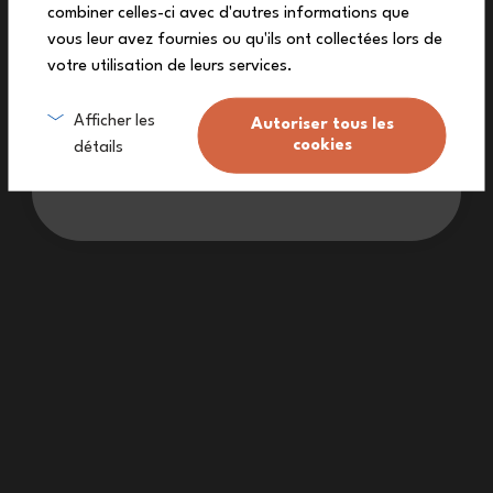
combiner celles-ci avec d'autres informations que
vous leur avez fournies ou qu'ils ont collectées lors de
votre utilisation de leurs services.
Mi inscrivo
Afficher les
Autoriser tous les
cookies
détails
Non voglio lo sconto
Dopo una sessione di arrampicata, un'escursione nella natura o
un'intensa mattinata di lavoro, il momento del pranzo è atteso
con impazienza! Ovunque ti trovi, il set posate acciaio MB Slim Box
giallo sarà lì per confortarti!
Il coltello, la forchetta e il cucchiaio di questo set posate sono
facili da trasportare: nella loro robusta custodia o direttamente
sotto il coperchio del tuo portapranzo monbento® preferito.