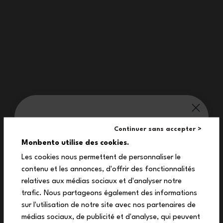
Pratiche
È possibile rimuovere dalla scatola il supporto di inserimento
delle posate nomadi e porlo direttamente sotto il coperchio
delle lunch box MB Original, MB Sense e MB Square: le
posate sono riposte correttamente e mantenute insieme!
monbento® ti vizia:
Continuer sans accepter >
10%
Monbento utilise des cookies.
Les cookies nous permettent de personnaliser le
contenu et les annonces, d'offrir des fonctionnalités
sul tuo primo ordine
relatives aux médias sociaux et d'analyser notre
Iscriviti alla nostra newsletter per ricevere il
trafic. Nous partageons également des informations
tuo codice sconto esclusivo.
sur l'utilisation de notre site avec nos partenaires de
médias sociaux, de publicité et d'analyse, qui peuvent