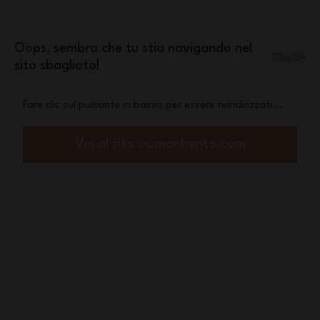
Salta al contenuto
mini pochette Leopard
Una
in omaggio a
partire da 70€ di acquisto
Oops, sembra che tu stia navigando nel
Chiudi
sito sbagliato!
Menu
Carrello
Fare clic sul pulsante in basso per essere reindirizzati...
Home
MB Slim Box giallo
Vai al sito us.monbento.com