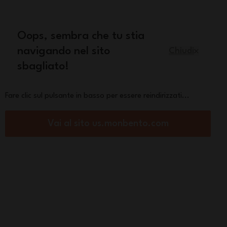
quisto
Oops, sembra che tu stia
Italiano
navigando nel sito
Chiudi
sbagliato!
Pezzi di ricambio
La marca
Fare clic sul pulsante in basso per essere reindirizzati...
Vai al sito us.monbento.com
 panini e merenda dei bambini
cky cannella Fox
 €
Vedi altri
colori
Rosa Moka
Rosa Léopard