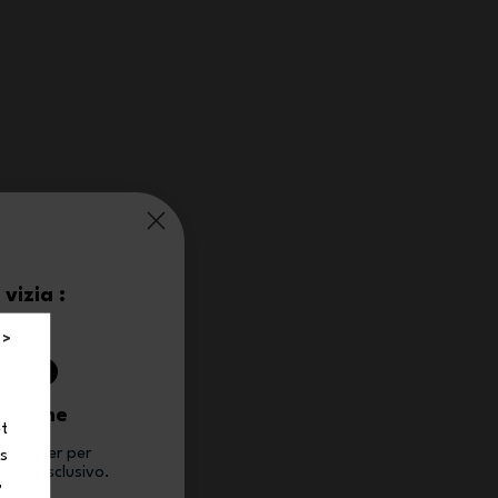
vizia :
0%
 >
 ordine
et
newsletter per
ns
conto esclusivo.
,