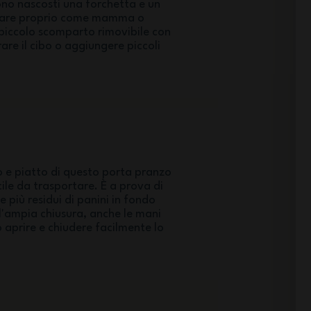
ono nascosti una forchetta e un
iare proprio come mamma o
piccolo scomparto rimovibile con
are il cibo o aggiungere piccoli
 e piatto di questo porta pranzo
ile da trasportare. È a prova di
te più residui di panini in fondo
ll'ampia chiusura, anche le mani
 aprire e chiudere facilmente lo