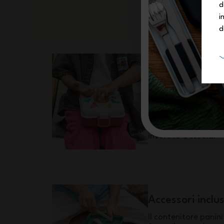
d
i
d
Personalizzabil
Grazie al momdulo d
coperchio, i bambini
etichetta preferita t
loro scatola porta 
aggiungere il loro n
invertito a scuola!
Accessori inclus
Il contenitore panin