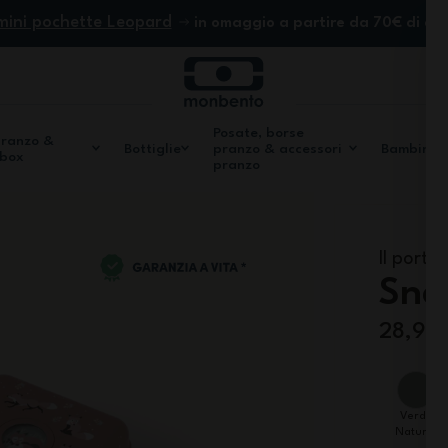
mini pochette Leopard
in omaggio a partire da 70€ di ac
Posate, borse
pranzo &
Bottiglie
pranzo & accessori
Bambini
 box
pranzo
Il porta
Sna
28,90
Verde
Natural