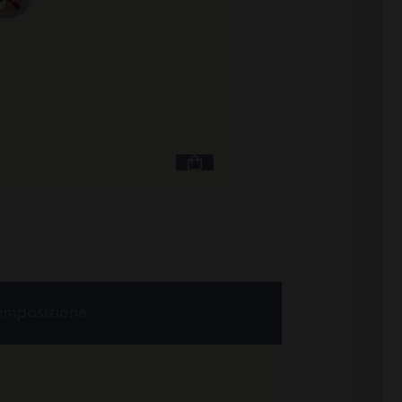
Capacità 600 mL
MB Gram cannella Fo
Fox
+11
21,90 €
mposizione