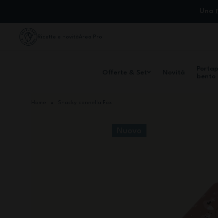
Salta al contenuto
Una
Ricette e novità
Area Pro
Porta
Offerte & Set
Novità
bento
Home
Snacky cannella Fox
Nuovo