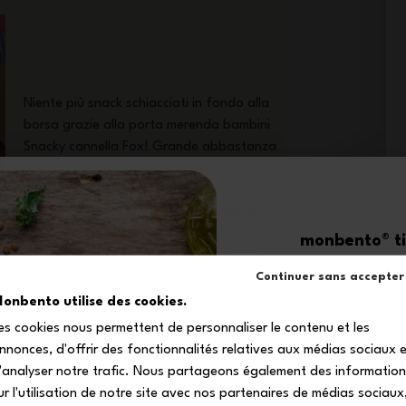
Niente più snack schiacciati in fondo alla
borsa grazie alla porta merenda bambini
Snacky cannella Fox! Grande abbastanza
da contenere un panino, un sacchetto di
composta o qualsiasi altra leccornia,
questo porta panino verrà in soccorso
degli stomaci brontolanti! I bambini
monbento® ti 
possono anche personalizzare la snack
-1
Continuer sans accepter
box con la loro etichetta preferita!
onbento utilise des cookies.
es cookies nous permettent de personnaliser le contenu et les
sul tuo primo
nnonces, d'offrir des fonctionnalités relatives aux médias sociaux 
Iscriviti alla nostra 
'analyser notre trafic. Nous partageons également des informatio
ricevere il tuo codice s
ur l'utilisation de notre site avec nos partenaires de médias sociaux