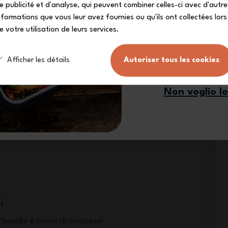
e publicité et d'analyse, qui peuvent combiner celles-ci avec d'autre
nformations que vous leur avez fournies ou qu'ils ont collectées lors
e votre utilisation de leurs services.
Mi iscr
Afficher les détails
Autoriser tous les cookies
e
i personalizzazione sul
Non voglio l
 possono scegliere la loro
ra le 4 incluse, rendendo unica la
merenda. Potranno anche
ome, per non rischiare che venga
i
i Snacky è pieno di sorprese!