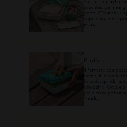
Sotto il coperchio s
cucchiaio per mang
papà. C'è anche un 
coperchio, per separ
extra!
Pratico
Il formato compatto
bambini lo rende fac
briciole, quindi nien
allo zaino! Grazie a
più piccole potranno
Snacky.