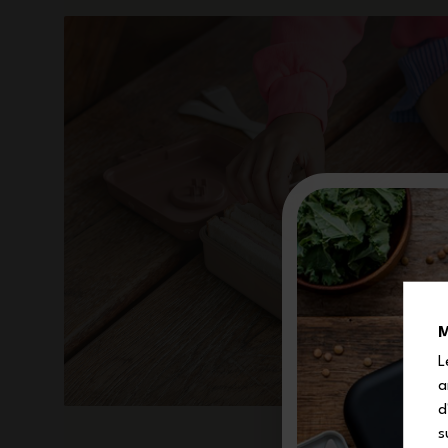
M
L
a
d
s