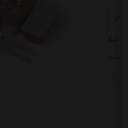
Agg
3 g
mod
Punti di f
Personalizz
Quantità
-
+