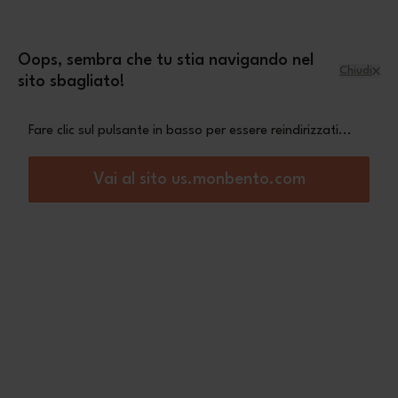
Salta al contenuto
mini pochette Leopard
Una
in omaggio a
partire da 70€ di acquisto
Oops, sembra che tu stia navigando nel
Chiudi
sito sbagliato!
Menu
Carrello
Fare clic sul pulsante in basso per essere reindirizzati...
Home
MB Extra verde
Vai al sito us.monbento.com